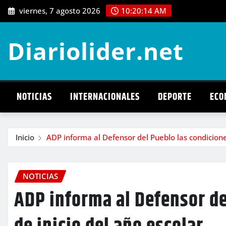
Saltar
viernes, 7 agosto 2026
10:20:16 AM
al
contenido
Diariolider.net
NOTICIAS
INTERNACIONALES
DEPORTE
ECO
Inicio
ADP informa al Defensor del Pueblo las condiciones
NOTICIAS
ADP informa al Defensor de