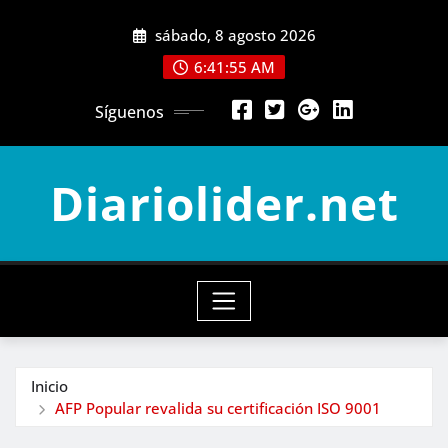
Saltar
sábado, 8 agosto 2026
al
contenido
6:41:57 AM
Síguenos
Diariolider.net
Inicio
AFP Popular revalida su certificación ISO 9001