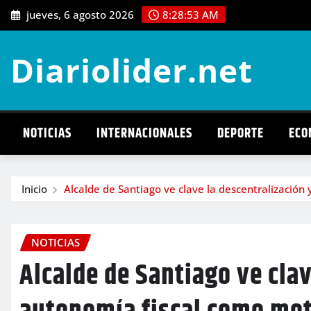
Saltar
jueves, 6 agosto 2026
8:28:55 AM
al
contenido
Diariolider.net
NOTICIAS
INTERNACIONALES
DEPORTE
ECO
Inicio
Alcalde de Santiago ve clave la descentralización
NOTICIAS
Alcalde de Santiago ve clav