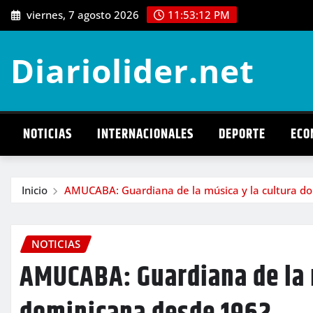
Saltar
viernes, 7 agosto 2026
11:53:14 PM
al
contenido
Diariolider.net
NOTICIAS
INTERNACIONALES
DEPORTE
ECO
Inicio
AMUCABA: Guardiana de la música y la cultura d
NOTICIAS
AMUCABA: Guardiana de la 