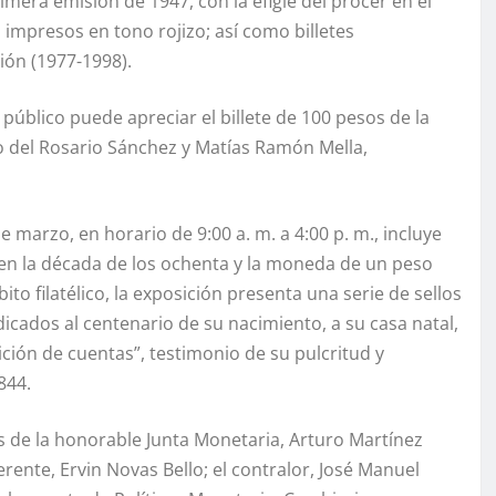
mera emisión de 1947, con la efigie del prócer en el
impresos en tono rojizo; así como billetes
ión (1977-1998).
público puede apreciar el billete de 100 pesos de la
o del Rosario Sánchez y Matías Ramón Mella,
de marzo, en horario de 9:00 a. m. a 4:00 p. m., incluye
 la década de los ochenta y la moneda de un peso
ito filatélico, la exposición presenta una serie de sellos
dicados al centenario de su nacimiento, a su casa natal,
ición de cuentas”, testimonio de su pulcritud y
844.
 de la honorable Junta Monetaria, Arturo Martínez
erente, Ervin Novas Bello; el contralor, José Manuel