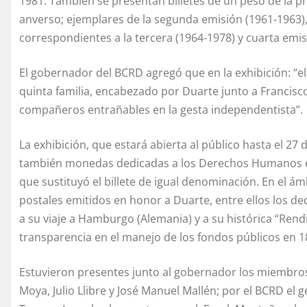
1981. También se presentan billetes de un peso de la pri
anverso; ejemplares de la segunda emisión (1961-1963), 
correspondientes a la tercera (1964-1978) y cuarta emis
El gobernador del BCRD agregó que en la exhibición: “el 
quinta familia, encabezado por Duarte junto a Francisc
compañeros entrañables en la gesta independentista”.
La exhibición, que estará abierta al público hasta el 27 
también monedas dedicadas a los Derechos Humanos en
que sustituyó el billete de igual denominación. En el ámb
postales emitidos en honor a Duarte, entre ellos los de
a su viaje a Hamburgo (Alemania) y a su histórica “Rend
transparencia en el manejo de los fondos públicos en 1
Estuvieron presentes junto al gobernador los miembros
Moya, Julio Llibre y José Manuel Mallén; por el BCRD el g