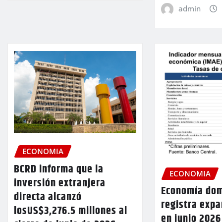
admin
ECONOMIA
BCRD informa que la
ECONOMIA
inversión extranjera
Economía dom
directa alcanzó
registra exp
losUS$3,276.5 millones al
en junio 2026