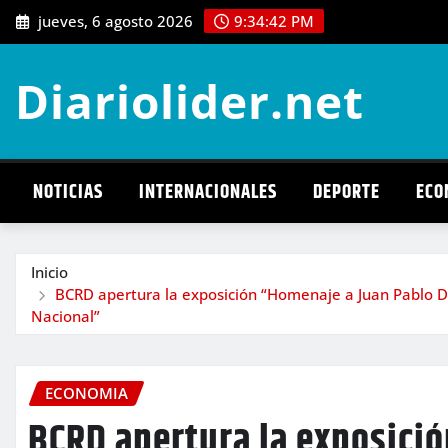
Saltar
jueves, 6 agosto 2026
9:34:43 PM
al
contenido
Diariolider.net
NOTICIAS
INTERNACIONALES
DEPORTE
ECO
Inicio
BCRD apertura la exposición “Homenaje a Juan Pablo Du
Nacional”
ECONOMIA
BCRD apertura la exposici