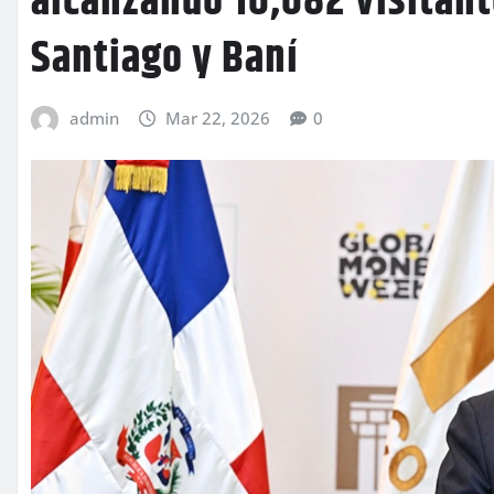
alcanzando 10,082 visitan
Santiago y Baní
admin
Mar 22, 2026
0