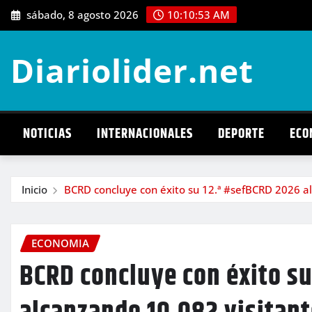
Saltar
sábado, 8 agosto 2026
10:10:54 AM
al
contenido
Diariolider.net
NOTICIAS
INTERNACIONALES
DEPORTE
ECO
Inicio
BCRD concluye con éxito su 12.ª #sefBCRD 2026 a
ECONOMIA
BCRD concluye con éxito s