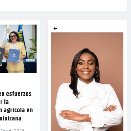
en esfuerzos
r la
n agrícola en
minicana
Ago 6, 2026