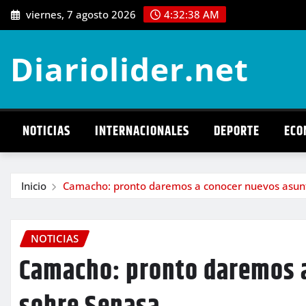
Saltar
viernes, 7 agosto 2026
4:32:39 AM
al
contenido
Diariolider.net
NOTICIAS
INTERNACIONALES
DEPORTE
ECO
Inicio
Camacho: pronto daremos a conocer nuevos asun
NOTICIAS
Camacho: pronto daremos 