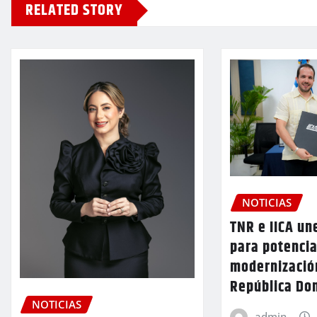
RELATED STORY
NOTICIAS
TNR e IICA un
para potencia
modernizació
República Do
NOTICIAS
admin