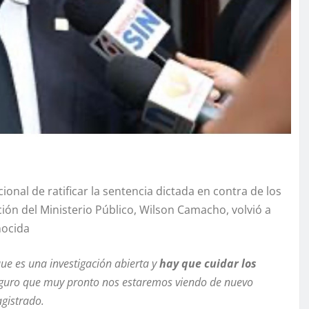
cional de ratificar la sentencia dictada en contra de los
ción del Ministerio Público, Wilson Camacho, volvió a
nocida
e es una investigación abierta y
hay que cuidar los
seguro que muy pronto nos estaremos viendo de nuevo
agistrado.