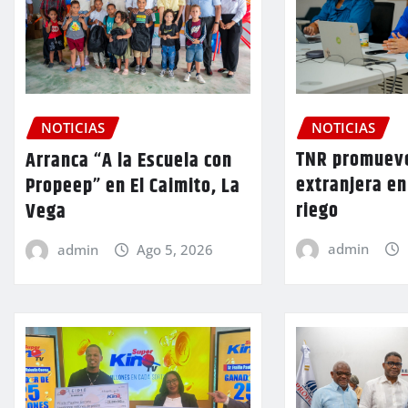
NOTICIAS
NOTICIAS
TNR promueve
Arranca “A la Escuela con
extranjera en
Propeep” en El Caimito, La
riego
Vega
admin
admin
Ago 5, 2026