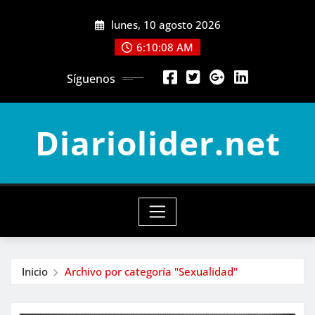
Saltar
lunes, 10 agosto 2026
al
contenido
6:10:09 AM
Síguenos
Diariolider.net
Inicio
Archivo por categoría "Sexualidad"