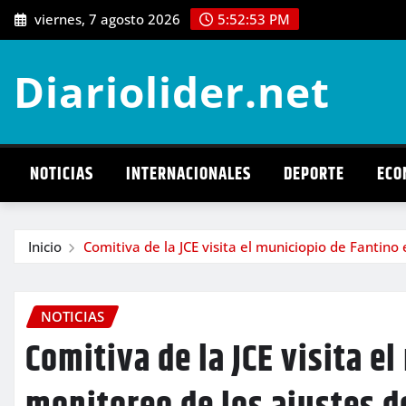
Saltar
viernes, 7 agosto 2026
5:52:54 PM
al
contenido
Diariolider.net
NOTICIAS
INTERNACIONALES
DEPORTE
ECO
Inicio
Comitiva de la JCE visita el municiopio de Fantino
NOTICIAS
Comitiva de la JCE visita e