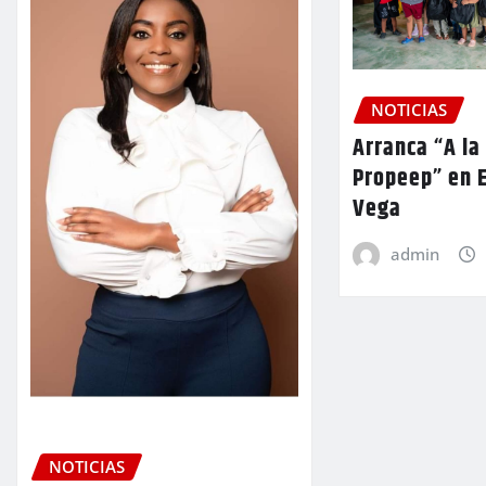
NOTICIAS
Arranca “A la
Propeep” en E
Vega
admin
NOTICIAS