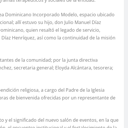
ogramas terapéuticos y sociales de la entidad.
 Crea Dominicano Incorporado Modelo, espacio ubicado
ional; allí estuvo su hijo, don Julio Manuel Díaz
ominicano, quien resaltó el legado de servicio,
Díaz Henríquez, así como la continuidad de la misión
tantes de la comunidad; por la junta directiva
hez, secretaria general; Eloyda Alcántara, tesorera;
dición religiosa, a cargo del Padre de la Iglesia
abras de bienvenida ofrecidas por un representante de
o y el significado del nuevo salón de eventos, en la que
, el encuentro institucional y el fortalecimiento de la