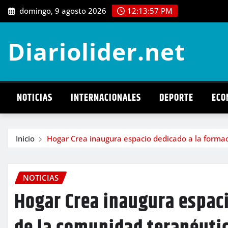
Saltar
domingo, 9 agosto 2026
12:13:59 PM
al
contenido
Diariolider.net
NOTICIAS
INTERNACIONALES
DEPORTE
ECO
Inicio
Hogar Crea inaugura espacio dedicado a la formac
NOTICIAS
Hogar Crea inaugura espaci