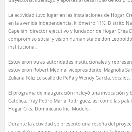
trayectoria, liderazgo y aportes al desarrollo de los pr
La actividad tuvo lugar en las instalaciones de Hogar
en la avenida Independencia, kilómetro 11½, Distrito Nac
Capellán, director ejecutivo y fundador de Hogar Crea D
compromiso social y visión humanista de don Leopoldo 
institucional.
Estuvieron otras autoridades institucionales y represen
estuvieron Robert Medina, vicepresidente; Magnolia Sánc
Zuliana Féliz Leiscalle de Peña y Wendy García, vocales.
El programa de inauguración incluyó una invocación y ben
Católica, Fray Pedro María Rodríguez, así como las pal
Hogar Crea Dominicano Inc. Modelo.
Durante la actividad se presentó una reseña del proyect
se resaltó su importancia como espacio para la formación