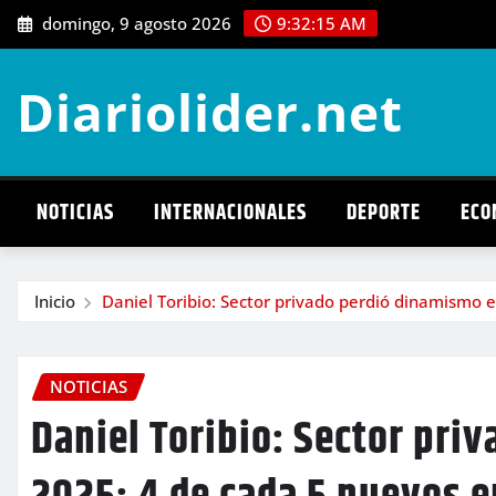
Saltar
domingo, 9 agosto 2026
9:32:17 AM
al
contenido
Diariolider.net
NOTICIAS
INTERNACIONALES
DEPORTE
ECO
Inicio
Daniel Toribio: Sector privado perdió dinamismo 
NOTICIAS
Daniel Toribio: Sector pri