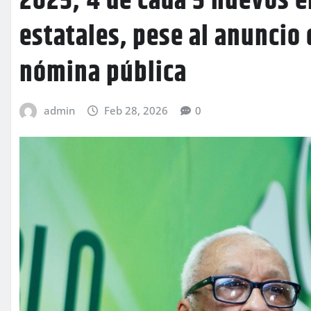
2025; 4 de cada 5 nuevos 
estatales, pese al anuncio
nómina pública
admin
Feb 28, 2026
0