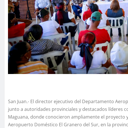
San Juan.- El director ejecutivo del Departamento Aero
junto a autoridades provinciales y destacados líderes c
Maguana, donde conocieron ampliamente el proyecto y l
Aeropuerto Doméstico El Granero del Sur, en la provinc