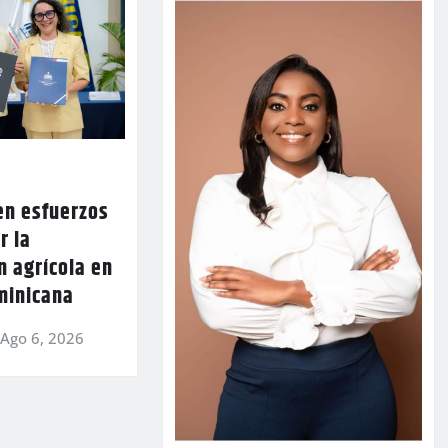
en esfuerzos
r la
n agrícola en
minicana
Ago 6, 2026