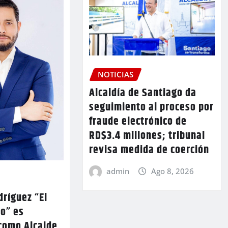
NOTICIAS
Alcaldía de Santiago da
seguimiento al proceso por
fraude electrónico de
RD$3.4 millones; tribunal
revisa medida de coerción
admin
Ago 8, 2026
ríguez “El
lo” es
como Alcalde