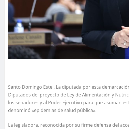
Santo Domingo Este . La diputada por esta demarcación,
Diputados del proyecto de Ley de Alimentación y Nutric
los senadores y al Poder Ejecutivo para que asuman est
denominó «epidemias de salud pública».
La legisladora, reconocida por su firme defensa del acce