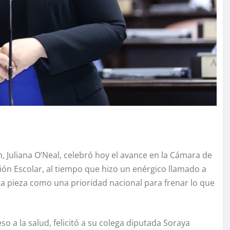
 Juliana O’Neal, celebró hoy el avance en la Cámara de
ión Escolar, al tiempo que hizo un enérgico llamado a
a pieza como una prioridad nacional para frenar lo que
so a la salud, felicitó a su colega diputada Soraya