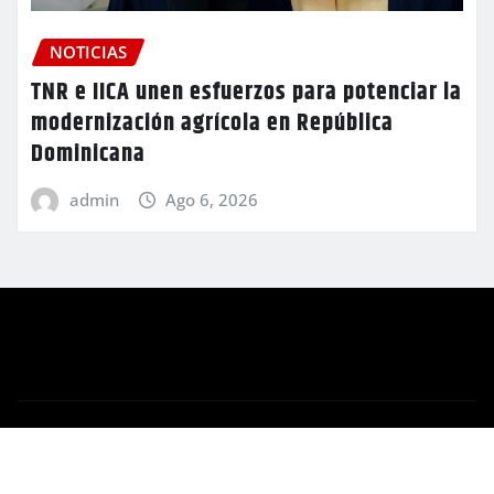
NOTICIAS
TNR e IICA unen esfuerzos para potenciar la
modernización agrícola en República
Dominicana
admin
Ago 6, 2026
Copyright © 2026 | Funciona con
WordPress
|
Newsio
por
ThemeArile