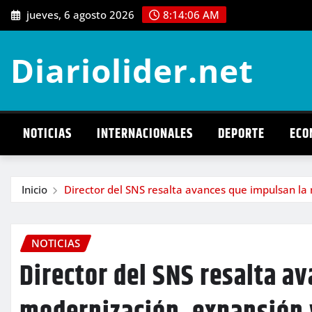
Saltar
jueves, 6 agosto 2026
8:14:07 AM
al
contenido
Diariolider.net
NOTICIAS
INTERNACIONALES
DEPORTE
ECO
Inicio
Director del SNS resalta avances que impulsan la 
NOTICIAS
Director del SNS resalta a