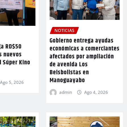
NOTICIAS
Gobierno entrega ayudas
ga RD$50
económicas a comerciantes
os nuevos
afectados por ampliación
l Súper Kino
de avenida Los
Beisbolistas en
Manoguayabo
Ago 5, 2026
admin
Ago 4, 2026