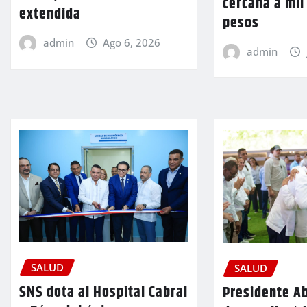
cercana a mil
extendida
pesos
admin
Ago 6, 2026
admin
SALUD
SALUD
SNS dota al Hospital Cabral
Presidente A