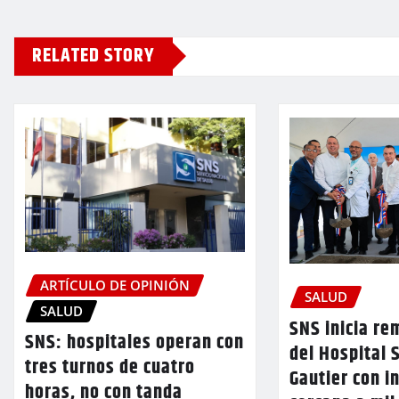
RELATED STORY
ARTÍCULO DE OPINIÓN
SALUD
SALUD
SNS inicia r
SNS: hospitales operan con
del Hospital 
tres turnos de cuatro
Gautier con i
horas, no con tanda