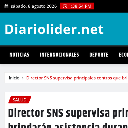
Saltar
sábado, 8 agosto 2026
1:38:56 PM
al
contenido
Diariolider.net
NOTICIAS
INTERNACIONALES
DEPORTE
ECO
Inicio
Director SNS supervisa principales centros que b
SALUD
Director SNS supervisa pri