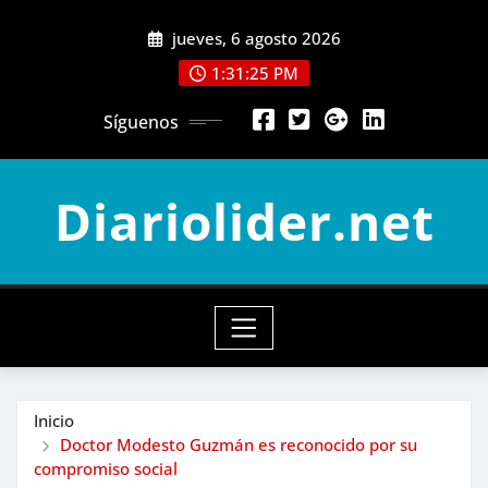
Saltar
jueves, 6 agosto 2026
al
contenido
1:31:27 PM
Síguenos
Diariolider.net
Inicio
Doctor Modesto Guzmán es reconocido por su
compromiso social