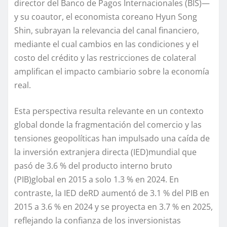
director del Banco de Pagos Internacionales
(BIS)
—
y su coautor
, el economista coreano
Hyun Song
Shin, subrayan la relevancia del canal financiero,
mediante el cual cambios en las condiciones
y el
costo
de
l
crédito y
las
restricciones de colateral
amplifican el impacto
cambiario
sobre la economía
real.
Esta perspectiva resulta
r
elevante en un contexto
global donde la fragmentación del comercio y las
tensiones geopolíticas han impulsado una caída de
la
i
nversión
e
xtranjera
d
irecta (
IED
)
mundial que
pasó de 3.6 % del
producto interno bruto
(
PIB
)
global en 2015 a solo 1.3 % en 2024.
En
contraste, la IED
de
RD aumentó de 3.1 % del PIB en
2015 a 3
.
6 % en 2024
y se proyecta en 3.7
%
en 2025
,
reflejando la confianza de los inversionistas