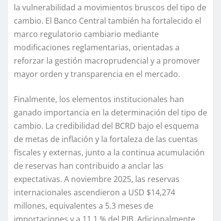
la vulnerabilidad a movimientos bruscos del tipo de
cambio.
E
l Banco Central
también
ha fortalecido el
marco regulatorio cambiario mediante
modificaciones
reglamentarias
, orientadas a
reforzar la gestión
macro
prudencial y a promover
mayor orden y transparencia en el mercado.
Finalmente, los
elementos institucionales
han
ganado importancia en la determinación del tipo de
cambio. La credibilidad del
B
CRD
bajo
el esquema
de
metas de inflación
y
la fortaleza
de las cuentas
fiscales y externas
, junto a
la continua
acumulación
de reservas han contribuido a anclar
las
expectativas.
A
noviembre 2025, las
reservas
internacionales ascendieron a USD
$
14,274
millones, equivalentes
a 5.3 meses de
importaciones y a 11.1 % del PIB.
Adicionalmente,