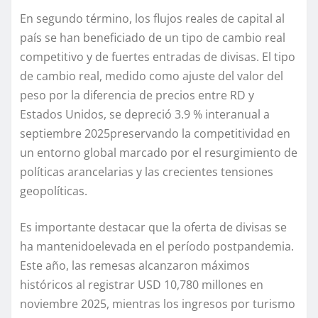
En s
egundo término, los
flujos reales
de capital
al
país se han beneficiado de un tipo de cambio real
competitivo
y de
fuertes entradas de divisas
.
E
l
tipo
de cambio
real
, medido como
ajuste d
el valor de
l
peso
por la diferencia de precios entre
RD y
Estados Unidos,
se
depreció
3.9 %
interanual
a
septiembre 2025
preserva
ndo
la competitividad en
un entorno global marcado por el resurgimiento de
políticas arancelarias y
las
crecientes tensiones
geopolíticas.
Es importante destacar que la oferta de
divisas se
ha mantenido
elevada
en el período
postpandemia
.
Este año, l
as remesas
alcanzaron
máximos
históricos
al
registrar
US
D
10,780 millones en
noviembre 2025
, mientras
los ingresos por turismo