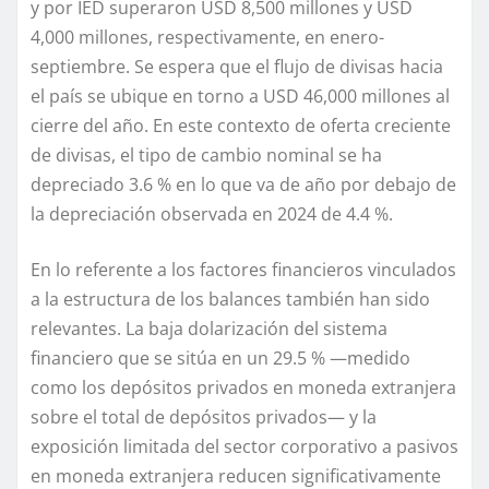
y por IED
superaron
US
D
8,500 millones
y
US
D
4,000 millones
, respectivamente
, en enero-
septiembre
. Se espera que
el flujo de divisas hacia
el
país
se ubique
en
torno a
USD 46,000 millones
al
cierre del año
.
E
n este contexto de oferta creciente
de divisas, e
l tipo de cambio nominal
se ha
depreciado 3.6
%
en lo que va de año
por debajo de
la depreciación
observada en 2024
de 4.4
%.
En lo referente a
los
factores financieros
vinculados
a la estructura de los balances también han sido
relevantes. La baja dolarización del sistema
financiero
que
se sitúa en un
2
9.5
%
—
medido
como
los depósitos privados
en moneda extranjera
sobre el
total de
depósitos privados
— y la
exposición limitada del sector corporativo a pasivos
en moneda extranjera reducen significativamente