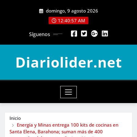
Saltar
domingo, 9 agosto 2026
al
contenido
12:40:59 AM
Síguenos
Diariolider.net
Inicio
Energía y Minas entrega 100 kits de cocinas en
Santa Elena, Barahona; suman más de 400