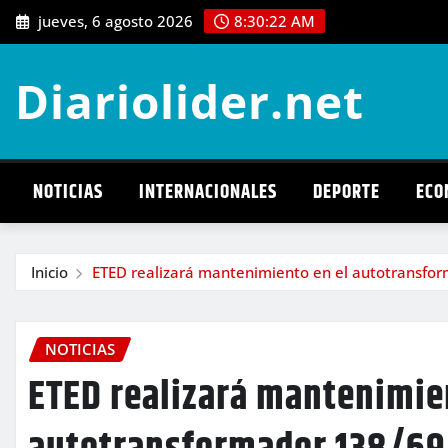
Saltar
jueves, 6 agosto 2026
8:30:23 AM
al
contenido
Diariolider.net
NOTICIAS
INTERNACIONALES
DEPORTE
ECO
Inicio
ETED realizará mantenimiento en el autotransform
NOTICIAS
ETED realizará mantenimie