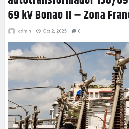
autotransformador 138/69 
69 kV Bonao II – Zona Fran
admin
Oct 2, 2025
0