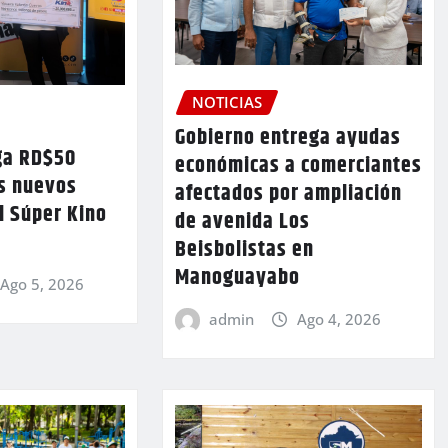
NOTICIAS
Gobierno entrega ayudas
ga RD$50
económicas a comerciantes
os nuevos
afectados por ampliación
l Súper Kino
de avenida Los
Beisbolistas en
Manoguayabo
Ago 5, 2026
admin
Ago 4, 2026