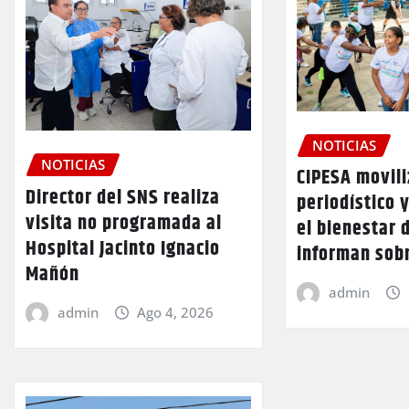
NOTICIAS
NOTICIAS
CIPESA movili
Director del SNS realiza
periodístico 
visita no programada al
el bienestar 
Hospital Jacinto Ignacio
informan sob
Mañón
admin
admin
Ago 4, 2026