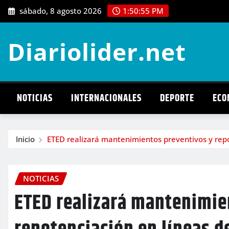
Saltar
sábado, 8 agosto 2026
1:50:57 PM
al
contenido
Diariolider.net
NOTICIAS
INTERNACIONALES
DEPORTE
ECO
Inicio
ETED realizará mantenimientos preventivos y repot
NOTICIAS
ETED realizará mantenimie