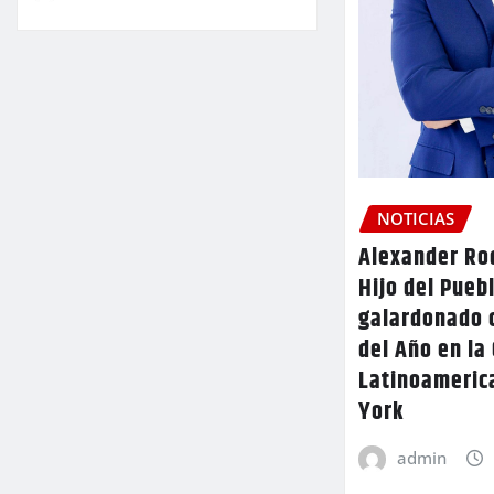
NOTICIAS
Alexander Rod
Hijo del Pueb
galardonado 
del Año en la
Latinoameric
York
admin