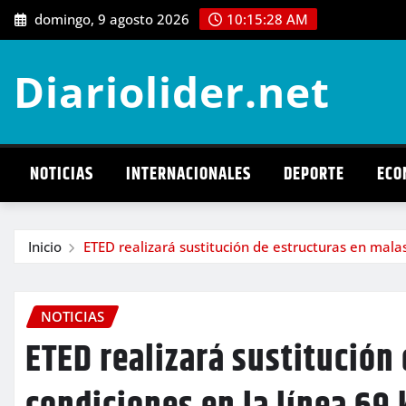
Saltar
domingo, 9 agosto 2026
10:15:29 AM
al
contenido
Diariolider.net
NOTICIAS
INTERNACIONALES
DEPORTE
ECO
Inicio
ETED realizará sustitución de estructuras en mala
NOTICIAS
ETED realizará sustitución