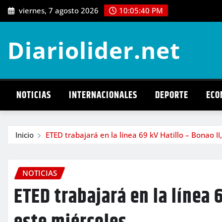
Saltar
viernes, 7 agosto 2026
10:05:42 PM
al
contenido
Diariolider.net
NOTICIAS
INTERNACIONALES
DEPORTE
ECO
Inicio
ETED trabajará en la línea 69 kV Hatillo – Bonao II
NOTICIAS
ETED trabajará en la línea 