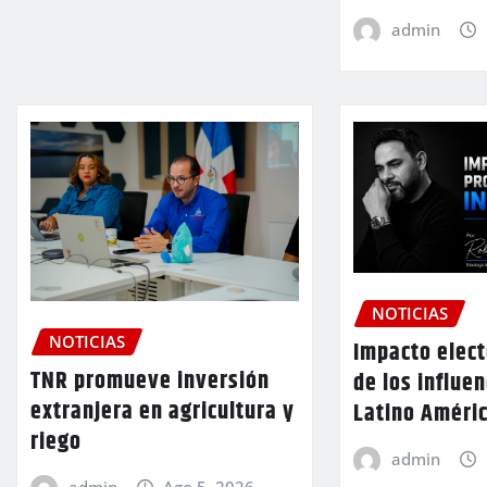
admin
NOTICIAS
NOTICIAS
Impacto elect
TNR promueve inversión
de los influe
extranjera en agricultura y
Latino Améri
riego
admin
admin
Ago 5, 2026