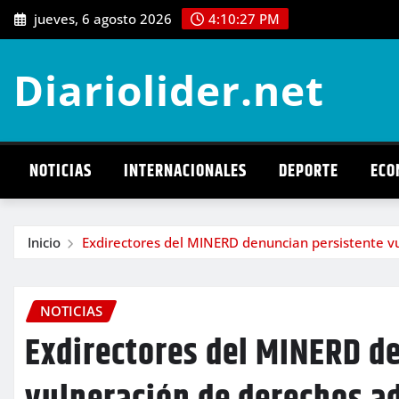
Saltar
jueves, 6 agosto 2026
4:10:29 PM
al
contenido
Diariolider.net
NOTICIAS
INTERNACIONALES
DEPORTE
ECO
Inicio
Exdirectores del MINERD denuncian persistente vul
NOTICIAS
Exdirectores del MINERD d