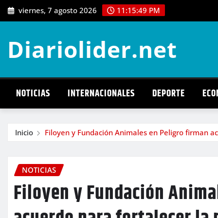
Saltar
viernes, 7 agosto 2026
11:15:50 PM
al
contenido
Diariolider.net
NOTICIAS
INTERNACIONALES
DEPORTE
ECO
Inicio
Filoyen y Fundación Animales en Peligro firman ac
NOTICIAS
Filoyen y Fundación Animal