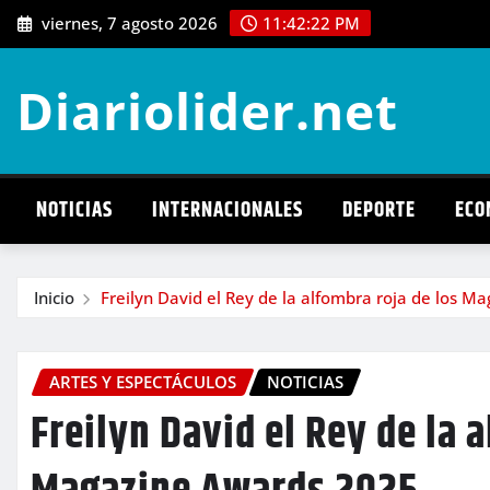
Saltar
viernes, 7 agosto 2026
11:42:23 PM
al
contenido
Diariolider.net
NOTICIAS
INTERNACIONALES
DEPORTE
ECO
Inicio
Freilyn David el Rey de la alfombra roja de los 
ARTES Y ESPECTÁCULOS
NOTICIAS
Freilyn David el Rey de la 