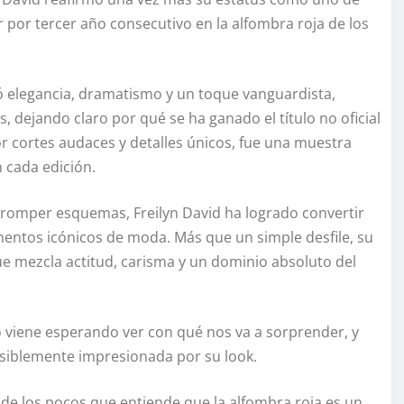
r por tercer año consecutivo en la alfombra roja de los
 elegancia, dramatismo y un toque vanguardista,
s, dejando claro por qué se ha ganado el título no oficial
r cortes audaces y detalles únicos, fue una muestra
 cada edición.
 romper esquemas, Freilyn David ha logrado convertir
entos icónicos de moda. Más que un simple desfile, su
ue mezcla actitud, carisma y un dominio absoluto del
 viene esperando ver con qué nos va a sorprender, y
visiblemente impresionada por su look.
 de los pocos que entiende que la alfombra roja es un