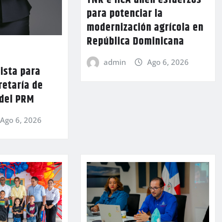
TNR e IICA unen esfuerzos
para potenciar la
modernización agrícola en
República Dominicana
admin
Ago 6, 2026
lista para
retaría de
 del PRM
Ago 6, 2026