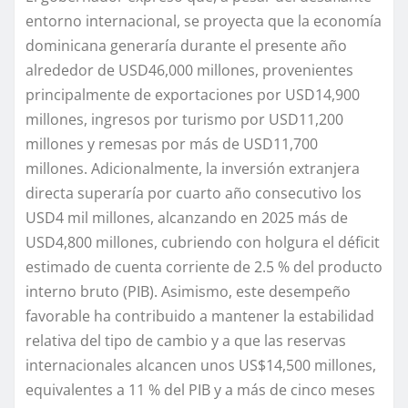
entorno internacional, se proyecta que la economía
dominicana generaría durante el presente año
alrededor de US
D
46,000 millones, provenientes
principalmente de exportaciones por US
D
14,900
millones, ingresos por turismo por US
D
11,200
millones y remesas por
más de
US
D
11,700
millones. Adicionalmente, la
inversión extranjera
directa superaría por cuarto año consecutivo los
US
D
4 mil millones, alcanzando en 2025 más de
US
D
4,800 millones, cubriendo con holgura el déficit
estimado de cuenta corriente de 2.5 % del
producto
interno bruto (
PIB
)
.
Asimismo, este desempeño
favorable
ha contribuido a mantener la estabilidad
relativa del tipo de cambio y a que las reservas
internacionales alcancen unos US$14,500 millones,
equivalentes a 11 % del PIB y a más de cinco meses