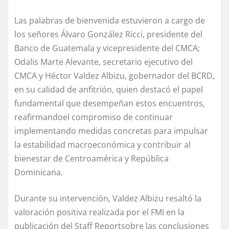
Las palabras de bienvenida estuvieron a cargo de
los señores Álvaro
González Ricci, presidente del
Banco de Guatemala y vicepresidente del CMCA;
Odalis
Marte
Alevante
,
s
ecretario
e
jecutivo del
CMCA
y
Héctor Valdez Albizu, gobernador del BCRD
,
en su calidad de anfitrión, quien
destac
ó
el papel
fundamental que desempeñan estos encuentros,
reafirmando
el compromiso de continuar
implementando medidas concretas
para impulsar
la estabilidad macroeconómica y contribuir al
bienestar de Centroamérica y República
Dominicana.
Durante su intervención, Valdez
Albizu
resalt
ó la
valoración posi
tiva realizada por el FMI
en
la
publicac
i
ón del
Staff Report
sobre las conclusion
es