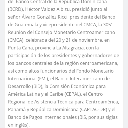
del Banco Central de la República Dominicana
(BCRD)
, Héctor Valdez
Albizu
,
presidió junto al
señor Álvaro
González Ricci, presidente del Banco
de Guatemala y vicepresidente del CMCA,
la 305ª
Reunión del Consejo Monetario Centroamericano
(CMCA)
,
celebrada
del
20 y 21 de noviembre
,
en
Punta Cana,
p
rovincia
L
a Altagracia
, con la
participación de
los presidentes y gobernadores de
los bancos centrales de la región centroamericana,
así como altos funcionarios del Fondo Monetario
Internacional (FMI),
el
Banco Interamericano de
Desarrollo (BID),
la
Comisión Económica para
América Latina y el Caribe (CEPAL),
el
Centro
Regional de Asistencia Técnica para Centroamérica,
Panamá y República Dominicana (CAPTAC-DR) y el
Banco de Pagos Internacionales (BIS, por sus siglas
en inglés).