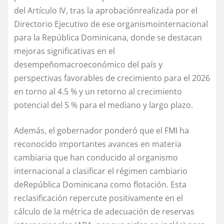
del Artículo IV
, tras la
aprobación
realizada por el
Directorio Ejecutivo
de ese organismo
internacional
para la República Dominicana, donde se destaca
n
mejoras significativas
e
n
el
desemp
eño
macroeconómico
del pa
í
s y
perspectivas
favorables
de crecimiento para el 2026
en torno al 4.5 %
y un retorno al creci
miento
potencial del 5 % para el mediano y largo plazo
.
Adem
á
s, el gobernador po
n
deró que
el FMI
ha
reconocido importantes avances en materia
cambi
aria
que
han
condu
cido
al organismo
internacional
a c
lasificar
el régimen cambiario
de
R
epública
D
ominicana como
flotación
. Esta
rec
lasificación
repercute positivamente en
el
cálculo de
la métrica
de
adecuación
de reservas