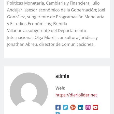
Políticas Monetaria, Cambiaria y Financiera; Julio
Andújar,
a
sesor
e
conómico de la Gobernación;
Joel
González, subgerente de Programación Monetaria
y Estudios Económicos
; Brenda
Villanueva
,
subgerente del Departamento
Internacional
;
Olga Morel,
c
onsultora Jurídica; y
Jonathan Abreu,
d
irector de Comunicaciones
.
admin
Web:
https://diariolider.net