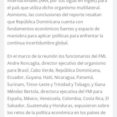
internacionales
(
ARA
,
por sus siglas en inglés)
para
el país
que utiliza
dicho organismo multilateral
.
Asimismo,
las conclusiones del
reporte
resalta
n
que
República Dominicana cuenta con
fundamentos económicos fuertes y espacio de
maniobra para aplicar políticas para enfrentar la
continua incertidumbre globa
l
.
En el marco de
la reunión
los
funcionarios del FMI,
Andre Roncaglia, director ejecutivo del organismo
para Brasil, Cabo Verde, República Dominicana,
Ecuador, Guyana, Haití, Nicaragua, Panamá,
Surinam, Timor-Leste y Trinidad y Tobago; y
Xiana
Méndez Bertola, directora ejecutiva del FMI para
España, México, Venezuela, Colombia, Costa Rica, El
Salvador, Guatemala y Honduras
, expusieron sobre
los retos
de la política económica en los países de