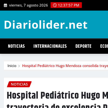
Saltar
viernes, 7 agosto 2026
12:37:59 PM
al
contenido
Diariolider.net
NOTICIAS
INTERNACIONALES
DEPORTE
ECO
Inicio
Hospital Pediátrico Hugo Mendoza consolida traye
NOTICIAS
Hospital Pediátrico Hugo 