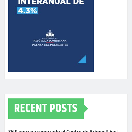
RECENT POSTS
SNS entrega remozado el Centro de Primer Nivel