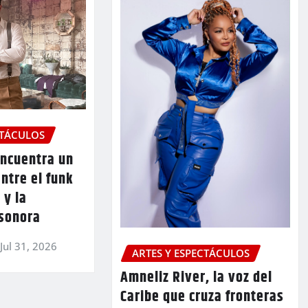
CTÁCULOS
 encuentra un
ntre el funk
 y la
 sonora
Jul 31, 2026
ARTES Y ESPECTÁCULOS
Amneliz River, la voz del
Caribe que cruza fronteras