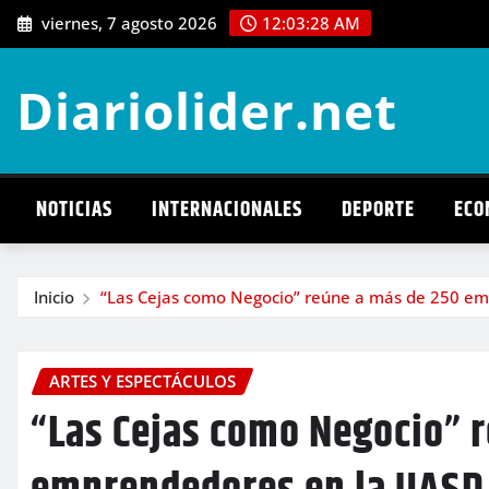
Saltar
viernes, 7 agosto 2026
12:03:29 AM
al
contenido
Diariolider.net
NOTICIAS
INTERNACIONALES
DEPORTE
ECO
Inicio
“Las Cejas como Negocio” reúne a más de 250 em
ARTES Y ESPECTÁCULOS
“Las Cejas como Negocio” 