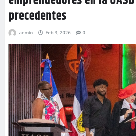
emprendedores en la UASD 
precedentes
admin
Feb 3, 2026
0