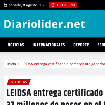
Saltar
sábado, 8 agosto 2026
1:21:49 PM
al
contenido
Diariolider.net
NOTICIAS
INTERNACIONALES
DEPORTE
ECO
Inicio
LEIDSA entrega certificado a comerciante ganador
NOTICIAS
LEIDSA entrega certificado