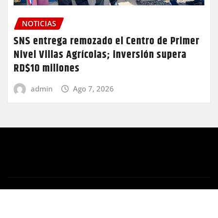
NOTICIAS
SNS entrega remozado el Centro de Primer
Nivel Villas Agrícolas; inversión supera
RD$10 millones
admin
Ago 7, 2026
Copyright © 2026 | Funciona con
WordPress
|
Newsio
por
ThemeArile