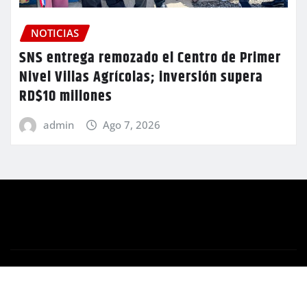
NOTICIAS
SNS entrega remozado el Centro de Primer
Nivel Villas Agrícolas; inversión supera
RD$10 millones
admin
Ago 7, 2026
Copyright © 2026 | Funciona con
WordPress
|
Newsio
por
ThemeArile