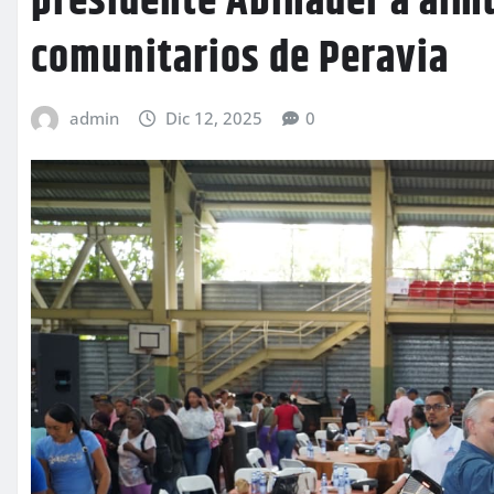
presidente Abinader a alm
comunitarios de Peravia
admin
Dic 12, 2025
0