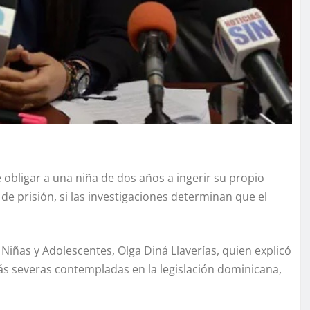
bligar a una niña de dos años a ingerir su propio
e prisión, si las investigaciones determinan que el
, Niñas y Adolescentes, Olga Diná Llaverías, quien explicó
ás severas contempladas en la legislación dominicana,