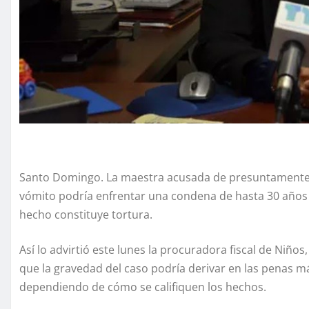
Santo Domingo. La maestra acusada de presuntamente o
vómito podría enfrentar una condena de hasta 30 años d
hecho constituye tortura.
Así lo advirtió este lunes la procuradora fiscal de Niños
que la gravedad del caso podría derivar en las penas m
dependiendo de cómo se califiquen los hechos.