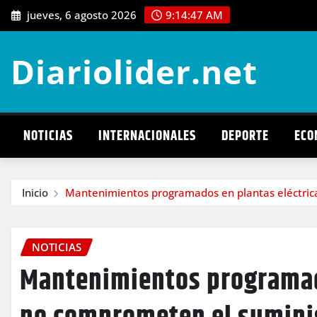
Saltar
jueves, 6 agosto 2026
9:14:49 AM
al
contenido
Diariolider.net
NOTICIAS
INTERNACIONALES
DEPORTE
ECO
Inicio
Mantenimientos programados en plantas eléctricas
NOTICIAS
Mantenimientos programado