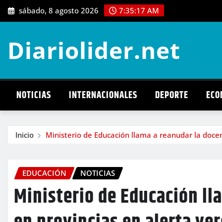
Saltar
sábado, 8 agosto 2026
7:35:19 AM
al
contenido
Diariolider.net
NOTICIAS
INTERNACIONALES
DEPORTE
ECO
Inicio
Ministerio de Educación llama a reanudar la docen
EDUCACIÓN
NOTICIAS
Ministerio de Educación ll