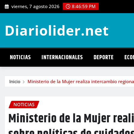
Saltar
viernes, 7 agosto 2026
8:47:00 PM
al
contenido
Diariolider.net
NOTICIAS
INTERNACIONALES
DEPORTE
ECO
Inicio
Ministerio de la Mujer realiza intercambio regiona
NOTICIAS
Ministerio de la Mujer real