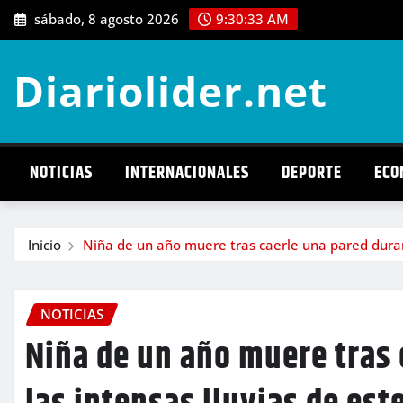
Saltar
sábado, 8 agosto 2026
9:30:34 AM
al
contenido
Diariolider.net
NOTICIAS
INTERNACIONALES
DEPORTE
ECO
Inicio
Niña de un año muere tras caerle una pared durant
NOTICIAS
Niña de un año muere tras 