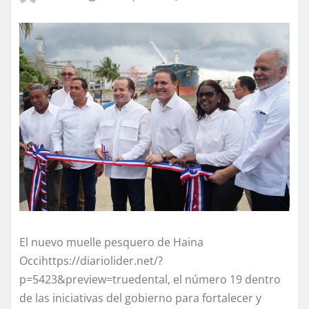
El nuevo muelle pesquero de Haina
Occihttps://diariolider.net/?
p=5423&preview=truedental, el número 19 dentro
de las iniciativas del gobierno para fortalecer y