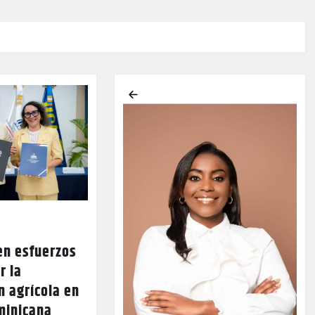
en esfuerzos
r la
n agrícola en
minicana