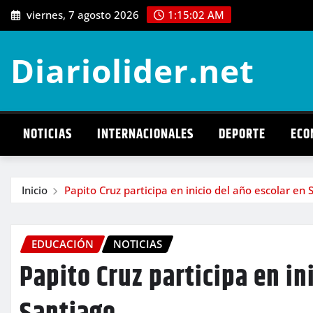
Saltar
viernes, 7 agosto 2026
1:15:03 AM
al
contenido
Diariolider.net
NOTICIAS
INTERNACIONALES
DEPORTE
ECO
Inicio
Papito Cruz participa en inicio del año escolar en 
EDUCACIÓN
NOTICIAS
Papito Cruz participa en in