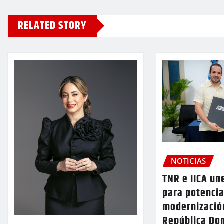
RELATED STORY
NOTICIAS
TNR e IICA un
para potencia
modernizació
República Do