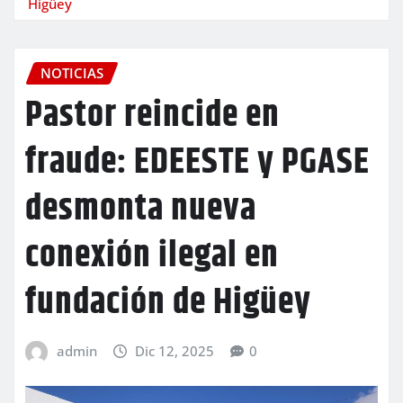
Higüey
NOTICIAS
Pastor reincide en
fraude: EDEESTE y PGASE
desmonta nueva
conexión ilegal en
fundación de Higüey
admin
Dic 12, 2025
0