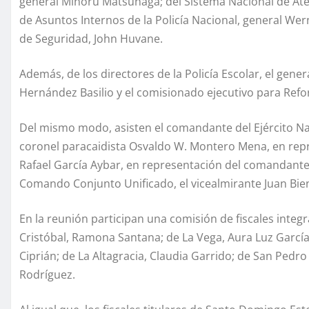
general Minoru Matsunaga; del Sistema Nacional de Aten
de Asuntos Internos de la Policía Nacional, general We
de Seguridad, John Huvane.
Además, de los directores de la Policía Escolar, el gener
Hernández Basilio y el comisionado ejecutivo para Refo
Del mismo modo, asisten el comandante del Ejército Nac
coronel paracaidista Osvaldo W. Montero Mena, en repre
Rafael García Aybar, en representación del comandante
Comando Conjunto Unificado, el vicealmirante Juan Bi
En la reunión participan una comisión de fiscales integ
Cristóbal, Ramona Santana; de La Vega, Aura Luz Garcí
Ciprián; de La Altagracia, Claudia Garrido; de San Pedr
Rodríguez.