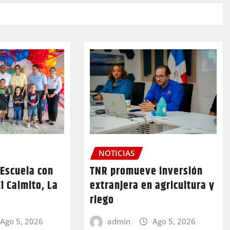
NOTICIAS
TNR promueve inversión
 Escuela con
extranjera en agricultura y
l Caimito, La
riego
admin
Ago 5, 2026
Ago 5, 2026