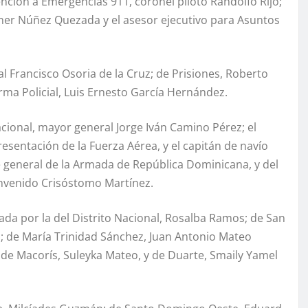
ción a Emergencias 911, coronel piloto Randolfo Rijo;
rner Núñez Quezada y el asesor ejecutivo para Asuntos
al Francisco Osoria de la Cruz; de Prisiones, Roberto
rma Policial, Luis Ernesto García Hernández.
ional, mayor general Jorge Iván Camino Pérez; el
sentación de la Fuerza Aérea, y el capitán de navío
 general de la Armada de República Dominicana, y del
envenido Crisóstomo Martínez.
rada por la del Distrito Nacional, Rosalba Ramos; de San
a; de María Trinidad Sánchez, Juan Antonio Mateo
o de Macorís, Suleyka Mateo, y de Duarte, Smaily Yamel