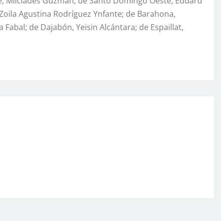
Este, Milcíades Guzmán; de Santo Domingo Oeste, Eduard
 Zoila Agustina Rodríguez Ynfante; de Barahona,
 Fabal; de Dajabón, Yeisin Alcántara; de Espaillat,