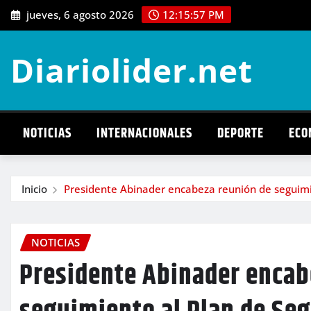
Saltar
jueves, 6 agosto 2026
12:15:58 PM
al
contenido
Diariolider.net
NOTICIAS
INTERNACIONALES
DEPORTE
ECO
Inicio
Presidente Abinader encabeza reunión de seguimi
NOTICIAS
Presidente Abinader encab