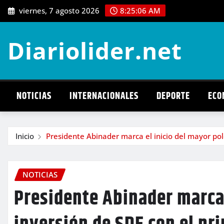
Saltar
viernes, 7 agosto 2026
8:25:07 AM
al
contenido
Diariolider.net
NOTICIAS
INTERNACIONALES
DEPORTE
ECO
Inicio
Presidente Abinader marca el inicio del mayor po
NOTICIAS
Presidente Abinader marca 