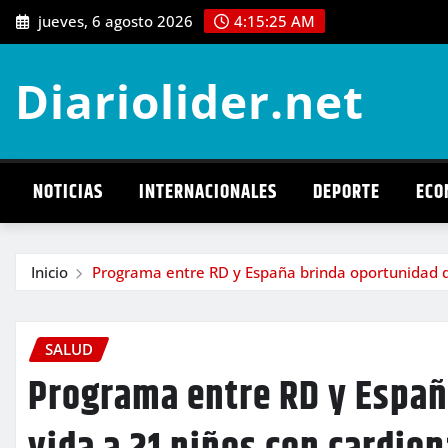
Saltar
jueves, 6 agosto 2026
4:15:26 AM
al
contenido
Diariolider.net
NOTICIAS
INTERNACIONALES
DEPORTE
ECO
Inicio
Programa entre RD y España brinda oportunidad de
SALUD
Programa entre RD y Españ