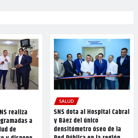
SALUD
SNS dota al Hospital Cabral
SNS realiza
y Báez del único
rogramadas a
densitómetro óseo de la
lud de