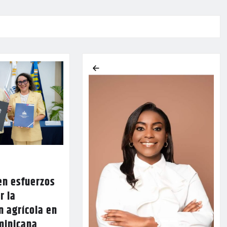
en esfuerzos
r la
n agrícola en
minicana