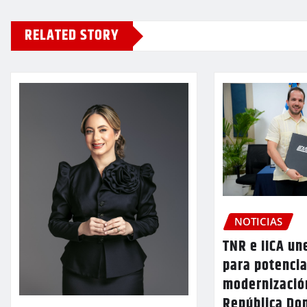
RELATED STORY
NOTICIAS
TNR e IICA un
para potencia
modernizació
República Do