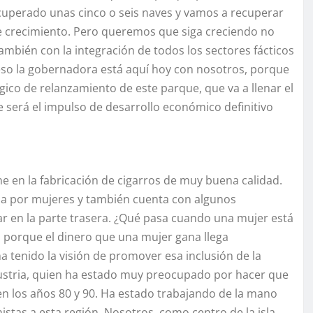
uperado unas cinco o seis naves y vamos a recuperar
de crecimiento. Pero queremos que siga creciendo no
ambién con la integración de todos los sectores fácticos
eso la gobernadora está aquí hoy con nosotros, porque
égico de relanzamiento de este parque, que va a llenar el
 será el impulso de desarrollo económico definitivo
 en la fabricación de cigarros de muy buena calidad.
a por mujeres y también cuenta con algunos
 en la parte trasera. ¿Qué pasa cuando una mujer está
, porque el dinero que una mujer gana llega
 ha tenido la visión de promover esa inclusión de la
dustria, quien ha estado muy preocupado por hacer que
en los años 80 y 90. Ha estado trabajando de la mano
stas a esta región. Nosotros, como centro de la isla