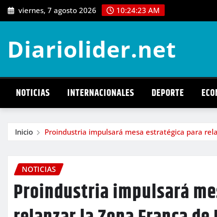
Saltar
viernes, 7 agosto 2026
10:24:25 AM
al
contenido
Diariolider.net
NOTICIAS
INTERNACIONALES
DEPORTE
ECO
Inicio
Proindustria impulsará mesa estratégica para re
NOTICIAS
Proindustria impulsará me