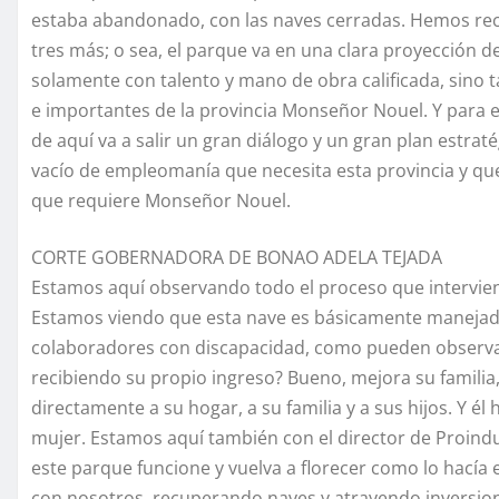
estaba abandonado, con las naves cerradas. Hemos rec
tres más; o sea, el parque va en una clara proyección 
solamente con talento y mano de obra calificada, sino t
e importantes de la provincia Monseñor Nouel. Y para 
de aquí va a salir un gran diálogo y un gran plan estrat
vacío de empleomanía que necesita esta provincia y que
que requiere Monseñor Nouel.
CORTE GOBERNADORA DE BONAO ADELA TEJADA
Estamos aquí observando todo el proceso que interviene
Estamos viendo que esta nave es básicamente manejad
colaboradores con discapacidad, como pueden observar
recibiendo su propio ingreso? Bueno, mejora su familia
directamente a su hogar, a su familia y a sus hijos. Y él
mujer. Estamos aquí también con el director de Proin
este parque funcione y vuelva a florecer como lo hacía 
con nosotros, recuperando naves y atrayendo inversioni