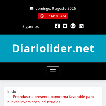
Saltar
domingo, 9 agosto 2026
al
contenido
11:34:38 AM
Síguenos
Diariolider.net
Inicio
Proindustria presenta panorama favorable para
nuevas inversiones industriales