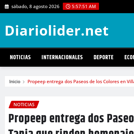
Saltar
sábado, 8 agosto 2026
5:57:52 AM
al
contenido
Diariolider.net
NOTICIAS
INTERNACIONALES
DEPORTE
ECO
Inicio
Propeep entrega dos Paseos de los Colores en Vil
NOTICIAS
Propeep entrega dos Paseos